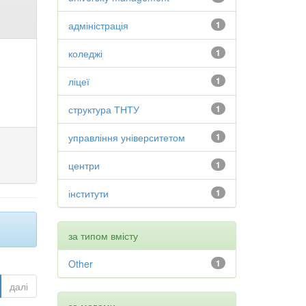
адміністрація
1
коледжі
1
ліцеї
1
структура ТНТУ
1
управління університетом
1
центри
1
інститути
1
за типом вмісту
Other
1
далі