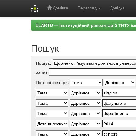
Домівка
Перегляд
Довідка
Skip
ELARTU — Інституційний репозитарій ТНТУ ім
navigation
Пошук
Пошук:
запит
Поточні фільтри: