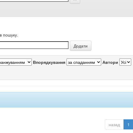
в пошуку.
Впорядкування
Автори
назад
1