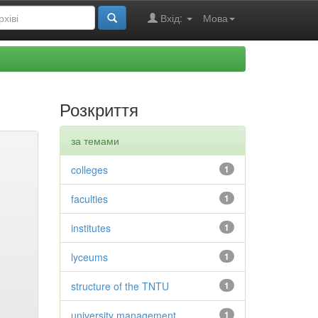
Вхід:
Мова
Розкриття
за темами
colleges
1
faculties
1
institutes
1
lyceums
1
structure of the TNTU
1
university management
1