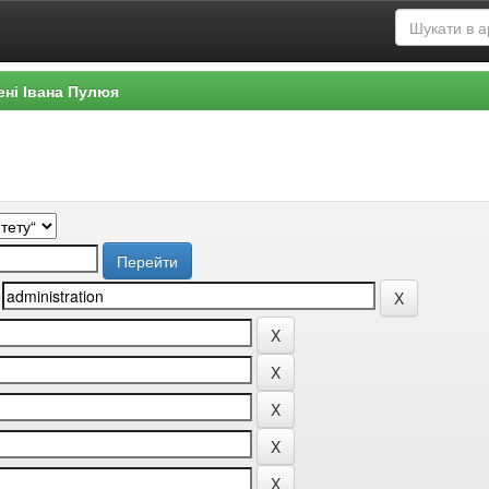
ені Івана Пулюя