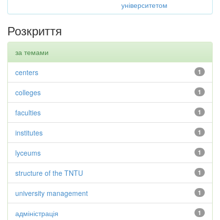
університетом
Розкриття
за темами
centers
1
colleges
1
faculties
1
institutes
1
lyceums
1
structure of the TNTU
1
university management
1
адміністрація
1