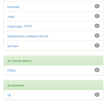
коледжі
1
ліцеї
1
структура ТНТУ
1
управління університетом
1
центри
1
за типом вмісту
Other
1
за мовами
uk
1