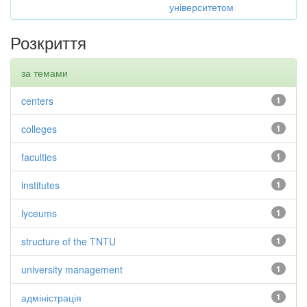
університетом
Розкриття
за темами
centers
1
colleges
1
faculties
1
institutes
1
lyceums
1
structure of the TNTU
1
university management
1
адміністрація
1