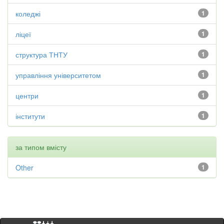
коледжі
1
ліцеї
1
структура ТНТУ
1
управління університетом
1
центри
1
інститути
1
за типом вмісту
Other
1