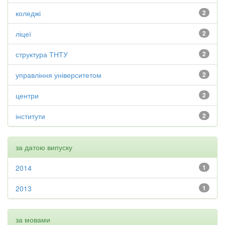
коледжі
2
ліцеї
2
структура ТНТУ
2
управління університетом
2
центри
2
інститути
2
за датою випуску
2014
1
2013
1
за мовами