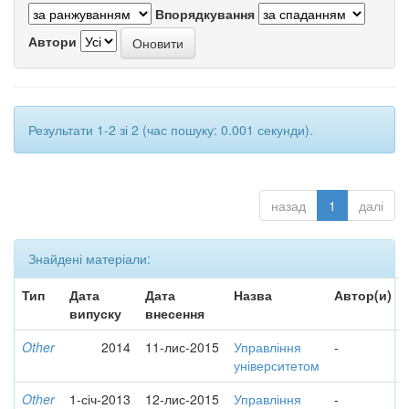
Впорядкування
Автори
Результати 1-2 зі 2 (час пошуку: 0.001 секунди).
назад
1
далі
Знайдені матеріали:
Тип
Дата
Дата
Назва
Автор(и)
випуску
внесення
Other
2014
11-лис-2015
Управління
-
університетом
Other
1-січ-2013
12-лис-2015
Управління
-