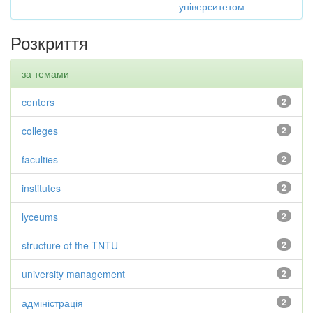
університетом
Розкриття
за темами
centers
2
colleges
2
faculties
2
institutes
2
lyceums
2
structure of the TNTU
2
university management
2
адміністрація
2