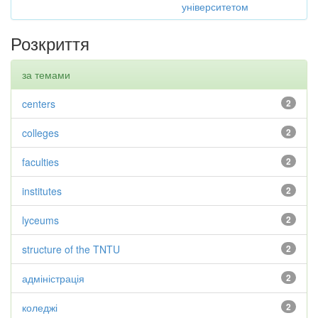
університетом
Розкриття
за темами
centers
2
colleges
2
faculties
2
institutes
2
lyceums
2
structure of the TNTU
2
адміністрація
2
коледжі
2