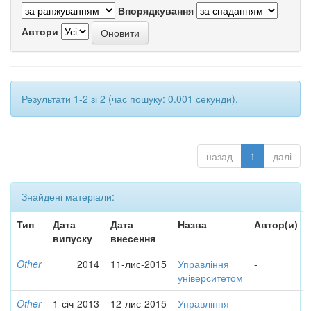
Впорядкування
Автори
Результати 1-2 зі 2 (час пошуку: 0.001 секунди).
назад
1
далі
Знайдені матеріали:
Тип
Дата
Дата
Назва
Автор(и)
випуску
внесення
Other
2014
11-лис-2015
Управління
-
університетом
Other
1-січ-2013
12-лис-2015
Управління
-