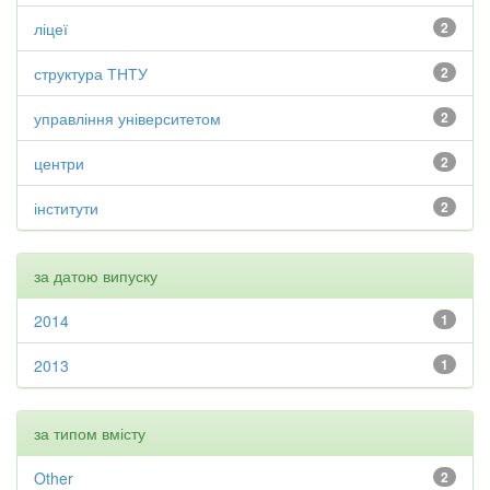
ліцеї
2
структура ТНТУ
2
управління університетом
2
центри
2
інститути
2
за датою випуску
2014
1
2013
1
за типом вмісту
Other
2