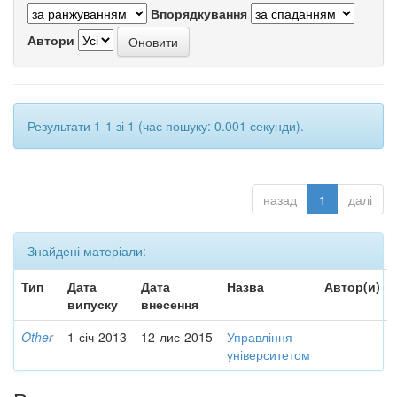
Впорядкування
Автори
Результати 1-1 зі 1 (час пошуку: 0.001 секунди).
назад
1
далі
Знайдені матеріали:
Тип
Дата
Дата
Назва
Автор(и)
випуску
внесення
Other
1-січ-2013
12-лис-2015
Управління
-
університетом