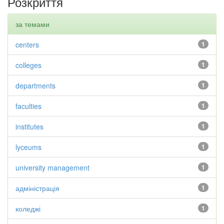
Розкриття
за темами
centers
1
colleges
1
departments
1
faculties
1
institutes
1
lyceums
1
university management
1
адміністрація
1
коледжі
1