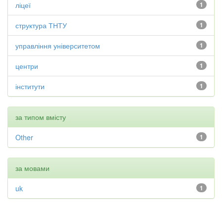
ліцеї
1
структура ТНТУ
1
управління університетом
1
центри
1
інститути
1
за типом вмісту
Other
1
за мовами
uk
1