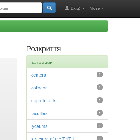
Вхід:
Мова
Розкриття
за темами
centers
1
colleges
1
departments
1
faculties
1
lyceums
1
structure of the TNTU
1