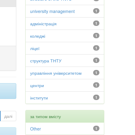
university management
1
адміністрація
1
коледжі
1
ліцеї
1
структура ТНТУ
1
управління університетом
1
центри
1
інститути
1
далі
за типом вмісту
Other
1