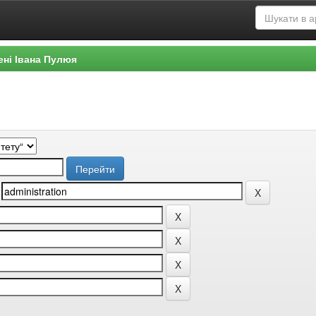
ені Івана Пулюя