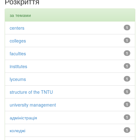
Розкриття
за темами
centers
1
colleges
1
faculties
1
institutes
1
lyceums
1
structure of the TNTU
1
university management
1
адміністрація
1
коледжі
1