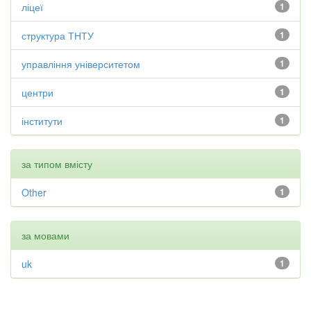
ліцеї
1
структура ТНТУ
1
управління університетом
1
центри
1
інститути
1
за типом вмісту
Other
1
за мовами
uk
1