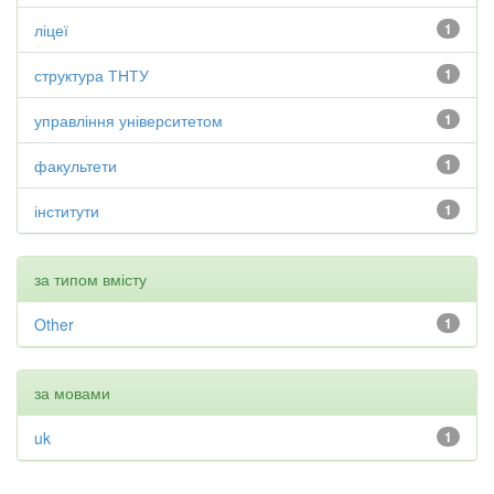
ліцеї
1
структура ТНТУ
1
управління університетом
1
факультети
1
інститути
1
за типом вмісту
Other
1
за мовами
uk
1