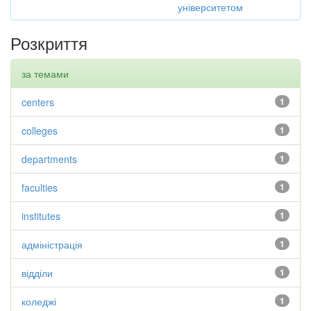
університетом
Розкриття
за темами
centers
1
colleges
1
departments
1
faculties
1
institutes
1
адміністрація
1
відділи
1
коледжі
1