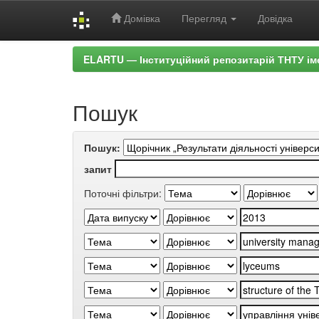
Домівка
Перегляд
Довідка
Skip
ELARTU — Інституційний репозитарій ТНТУ ім
navigation
Пошук
Пошук:
запит
Поточні фільтри: