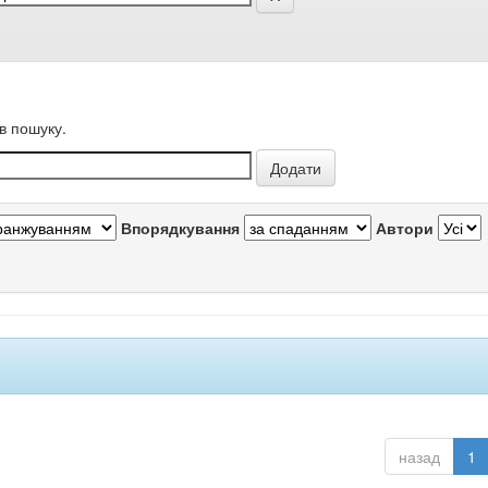
в пошуку.
Впорядкування
Автори
назад
1