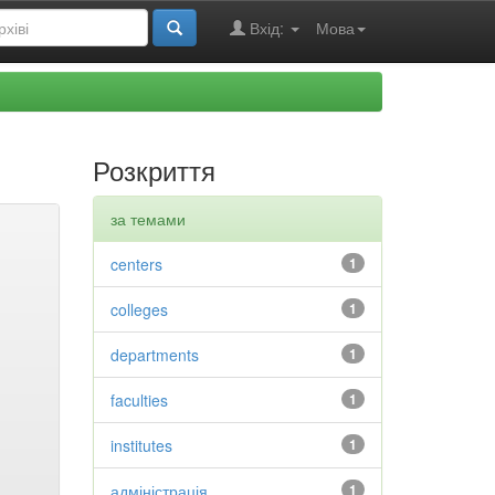
Вхід:
Мова
Розкриття
за темами
centers
1
colleges
1
departments
1
faculties
1
institutes
1
адміністрація
1