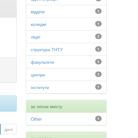
відділи
1
коледжі
1
ліцеї
1
структура ТНТУ
1
факультети
1
центри
1
інститути
1
за типом вмісту
Other
1
далі