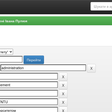
ені Івана Пулюя