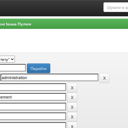
ені Івана Пулюя