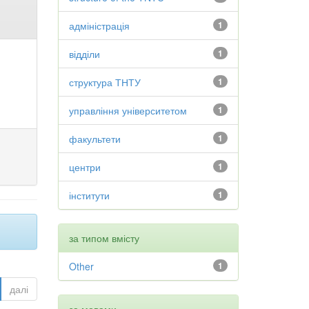
адміністрація
1
відділи
1
структура ТНТУ
1
управління університетом
1
факультети
1
центри
1
інститути
1
за типом вмісту
Other
1
далі