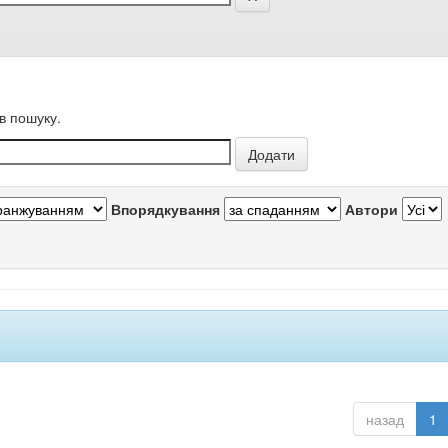
в пошуку.
Впорядкування
Автори
назад
1