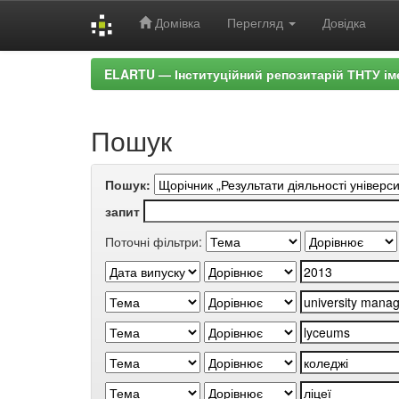
Домівка
Перегляд
Довідка
Skip
ELARTU — Інституційний репозитарій ТНТУ ім
navigation
Пошук
Пошук:
запит
Поточні фільтри: