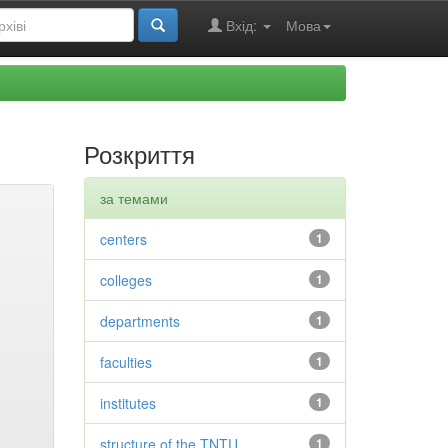
Вхід:
Мова
Розкриття
за темами
centers
1
colleges
1
departments
1
faculties
1
institutes
1
structure of the TNTU
1