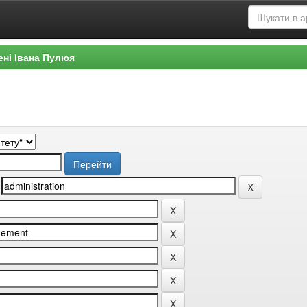
ені Івана Пулюя