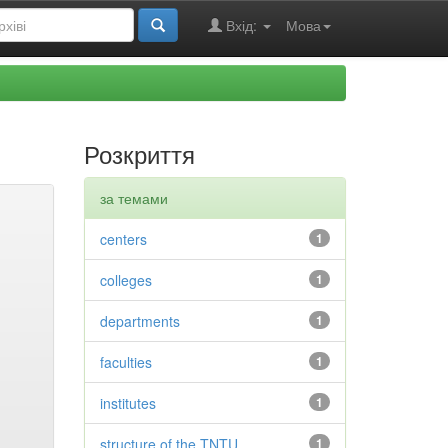
Вхід:
Мова
Розкриття
за темами
centers
1
colleges
1
departments
1
faculties
1
institutes
1
structure of the TNTU
1