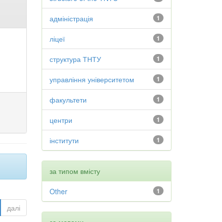
адміністрація
1
ліцеї
1
структура ТНТУ
1
управління університетом
1
факультети
1
центри
1
інститути
1
за типом вмісту
Other
1
далі