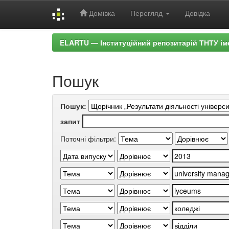
Домівка
Перегляд
Довідка
Skip
ELARTU — Інституційний репозитарій ТНТУ ім
navigation
Пошук
Пошук:
запит
Поточні фільтри: