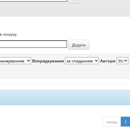
в пошуку.
Впорядкування
Автори
назад
1