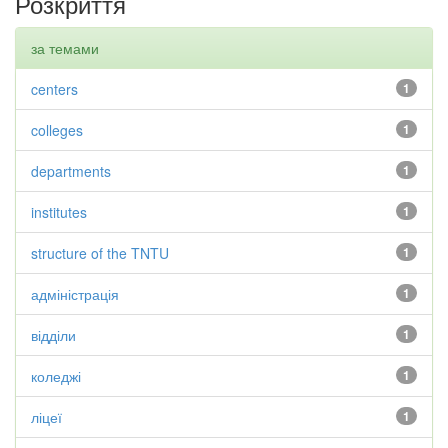
Розкриття
за темами
centers
1
colleges
1
departments
1
institutes
1
structure of the TNTU
1
адміністрація
1
відділи
1
коледжі
1
ліцеї
1