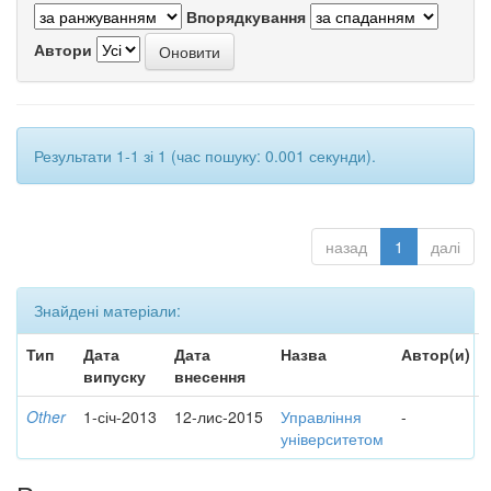
Впорядкування
Автори
Результати 1-1 зі 1 (час пошуку: 0.001 секунди).
назад
1
далі
Знайдені матеріали:
Тип
Дата
Дата
Назва
Автор(и)
випуску
внесення
Other
1-січ-2013
12-лис-2015
Управління
-
університетом