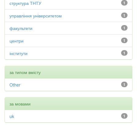
структура ТНТУ
1
управління університетом
1
факультети
1
центри
1
інститути
1
за типом вмісту
Other
1
за мовами
uk
1