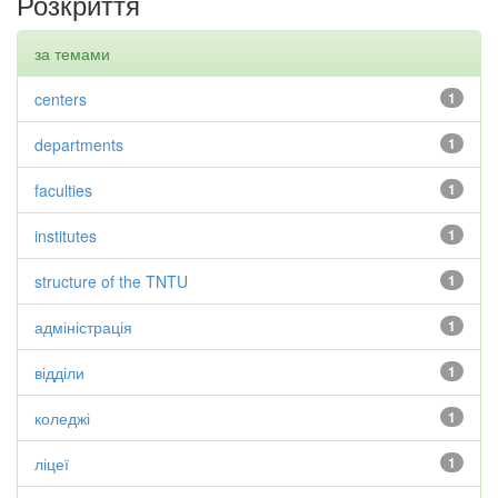
Розкриття
за темами
centers
1
departments
1
faculties
1
institutes
1
structure of the TNTU
1
адміністрація
1
відділи
1
коледжі
1
ліцеї
1