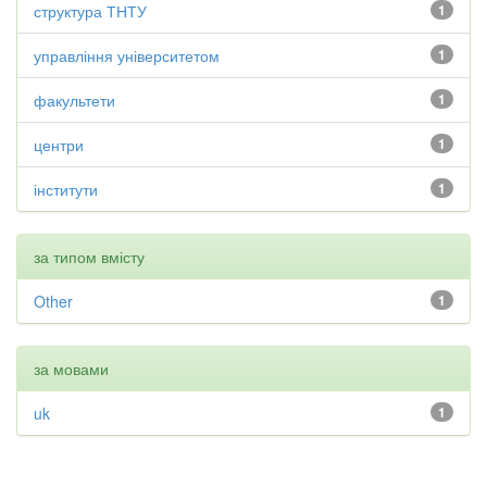
структура ТНТУ
1
управління університетом
1
факультети
1
центри
1
інститути
1
за типом вмісту
Other
1
за мовами
uk
1