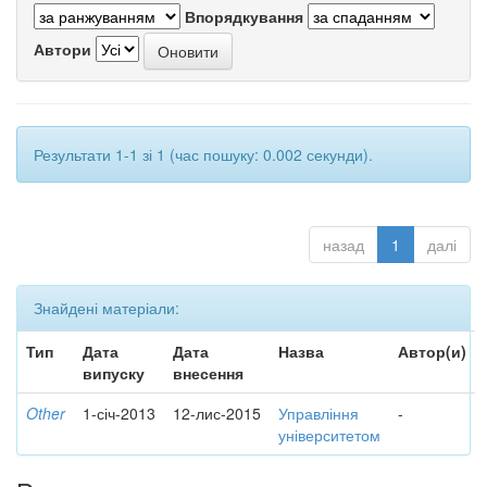
Впорядкування
Автори
Результати 1-1 зі 1 (час пошуку: 0.002 секунди).
назад
1
далі
Знайдені матеріали:
Тип
Дата
Дата
Назва
Автор(и)
випуску
внесення
Other
1-січ-2013
12-лис-2015
Управління
-
університетом