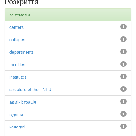
Розкриття
за темами
centers
1
colleges
1
departments
1
faculties
1
institutes
1
structure of the TNTU
1
адміністрація
1
відділи
1
коледжі
1