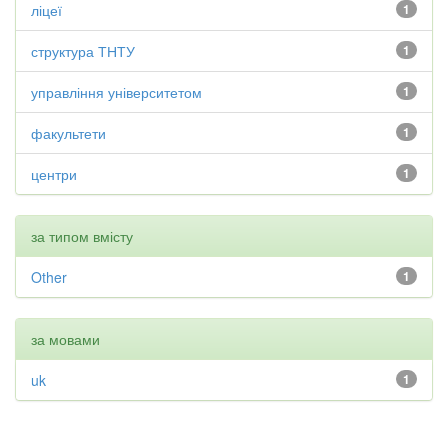
ліцеї
1
структура ТНТУ
1
управління університетом
1
факультети
1
центри
1
за типом вмісту
Other
1
за мовами
uk
1