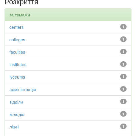
Розкриття
за темами
centers
1
colleges
1
faculties
1
institutes
1
lyceums
1
адміністрація
1
відділи
1
коледжі
1
ліцеї
1