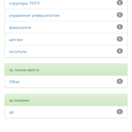
структура ТНТУ
1
управління університетом
1
факультети
1
центри
1
інститути
1
за типом вмісту
Other
1
за мовами
uk
1