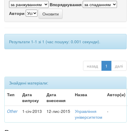
Впорядкування
Автори
Результати 1-1 зі 1 (час пошуку: 0.001 секунди).
назад
1
далі
Знайдені матеріали:
Тип
Дата
Дата
Назва
Автор(и)
випуску
внесення
Other
1-січ-2013
12-лис-2015
Управління
-
університетом