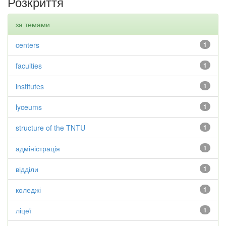
Розкриття
за темами
centers
1
faculties
1
institutes
1
lyceums
1
structure of the TNTU
1
адміністрація
1
відділи
1
коледжі
1
ліцеї
1