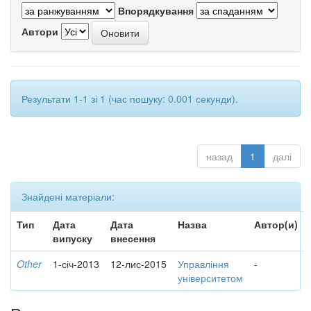
Впорядкування
Автори
Результати 1-1 зі 1 (час пошуку: 0.001 секунди).
назад
1
далі
Знайдені матеріали:
Тип
Дата
Дата
Назва
Автор(и)
випуску
внесення
Other
1-січ-2013
12-лис-2015
Управління
-
університетом