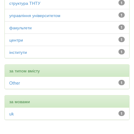
структура ТНТУ
1
управління університетом
1
факультети
1
центри
1
інститути
1
за типом вмісту
Other
1
за мовами
uk
1