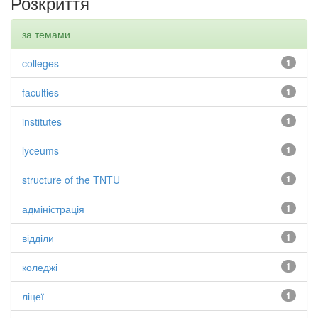
Розкриття
за темами
colleges
1
faculties
1
institutes
1
lyceums
1
structure of the TNTU
1
адміністрація
1
відділи
1
коледжі
1
ліцеї
1