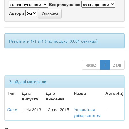
Впорядкування
Автори
Результати 1-1 зі 1 (час пошуку: 0.001 секунди).
назад
1
далі
Знайдені матеріали:
Тип
Дата
Дата
Назва
Автор(и)
випуску
внесення
Other
1-січ-2013
12-лис-2015
Управління
-
університетом