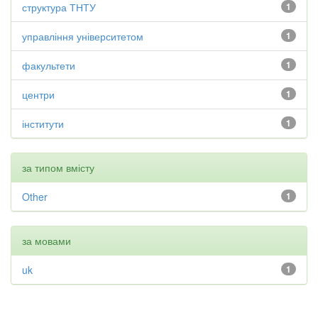
структура ТНТУ
1
управління університетом
1
факультети
1
центри
1
інститути
1
за типом вмісту
Other
1
за мовами
uk
1