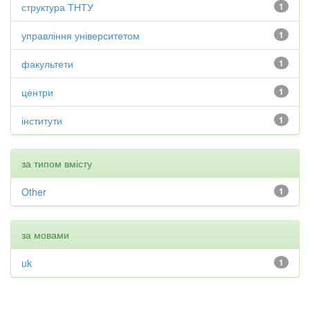
структура ТНТУ
1
управління університетом
1
факультети
1
центри
1
інститути
1
за типом вмісту
Other
1
за мовами
uk
1