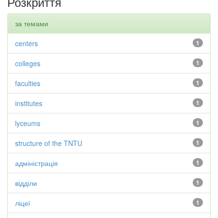
Розкриття
за темами
centers
1
colleges
1
faculties
1
institutes
1
lyceums
1
structure of the TNTU
1
адміністрація
1
відділи
1
ліцеї
1