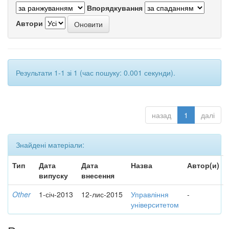
Впорядкування
Автори
Результати 1-1 зі 1 (час пошуку: 0.001 секунди).
назад
1
далі
Знайдені матеріали:
Тип
Дата
Дата
Назва
Автор(и)
випуску
внесення
Other
1-січ-2013
12-лис-2015
Управління
-
університетом