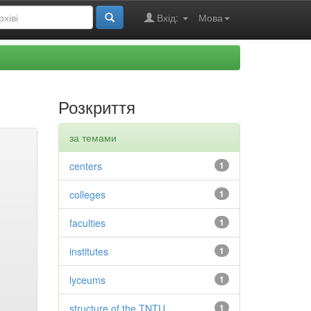
Вхід:
Мова
Розкриття
за темами
centers
1
colleges
1
faculties
1
institutes
1
lyceums
1
structure of the TNTU
1