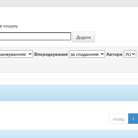
в пошуку.
Впорядкування
Автори
назад
1