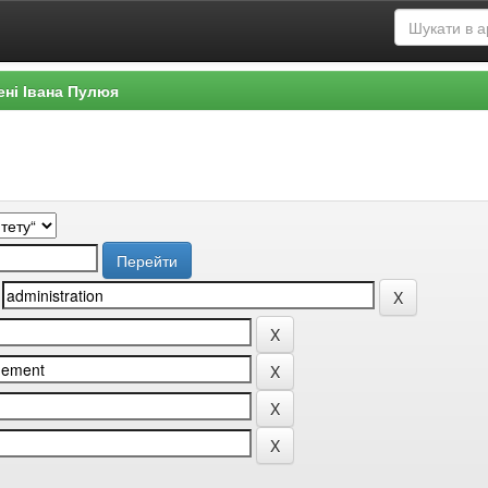
ені Івана Пулюя