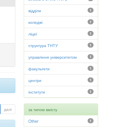
відділи
1
коледжі
1
ліцеї
1
структура ТНТУ
1
управління університетом
1
факультети
1
центри
1
інститути
1
далі
за типом вмісту
Other
1