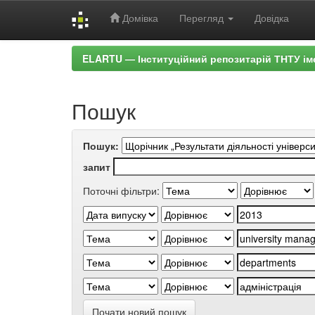
Домівка
Перегляд
Довідка
Skip
ELARTU — Інституційний репозитарій ТНТУ ім
navigation
Пошук
Пошук:
запит
Поточні фільтри:
Почати новий пошук