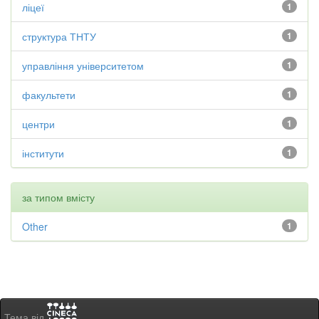
ліцеї
1
структура ТНТУ
1
управління університетом
1
факультети
1
центри
1
інститути
1
за типом вмісту
Other
1
Тема від