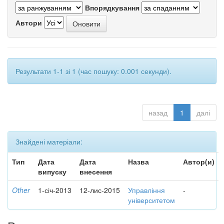
Впорядкування
Автори
Результати 1-1 зі 1 (час пошуку: 0.001 секунди).
назад
1
далі
Знайдені матеріали:
Тип
Дата
Дата
Назва
Автор(и)
випуску
внесення
Other
1-січ-2013
12-лис-2015
Управління
-
університетом