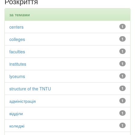
Розкриття
за темами
centers
1
colleges
1
faculties
1
institutes
1
lyceums
1
structure of the TNTU
1
адміністрація
1
відділи
1
коледжі
1