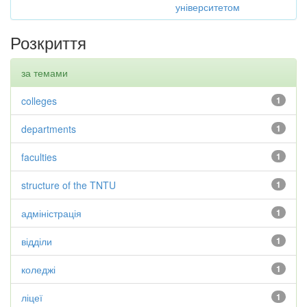
університетом
Розкриття
за темами
colleges
1
departments
1
faculties
1
structure of the TNTU
1
адміністрація
1
відділи
1
коледжі
1
ліцеї
1