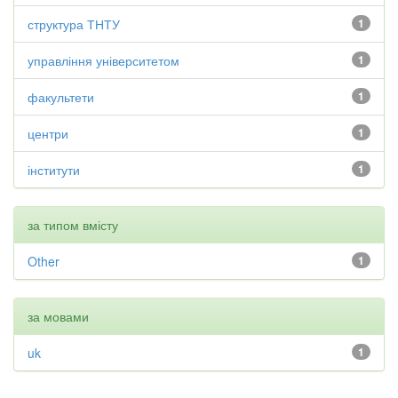
структура ТНТУ
1
управління університетом
1
факультети
1
центри
1
інститути
1
за типом вмісту
Other
1
за мовами
uk
1