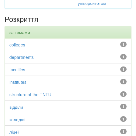
університетом
Розкриття
за темами
colleges
1
departments
1
faculties
1
institutes
1
structure of the TNTU
1
відділи
1
коледжі
1
ліцеї
1