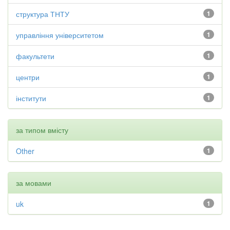
структура ТНТУ
1
управління університетом
1
факультети
1
центри
1
інститути
1
за типом вмісту
Other
1
за мовами
uk
1