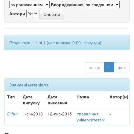
Впорядкування
Автори
Результати 1-1 зі 1 (час пошуку: 0.001 секунди).
назад
1
далі
Знайдені матеріали:
Тип
Дата
Дата
Назва
Автор(и)
випуску
внесення
Other
1-січ-2013
12-лис-2015
Управління
-
університетом