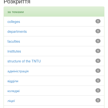
Розкриття
за темами
colleges
1
departments
1
faculties
1
institutes
1
structure of the TNTU
1
адміністрація
1
відділи
1
коледжі
1
ліцеї
1