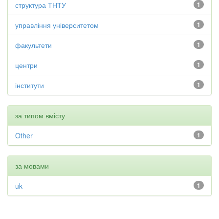
структура ТНТУ
1
управління університетом
1
факультети
1
центри
1
інститути
1
за типом вмісту
Other
1
за мовами
uk
1