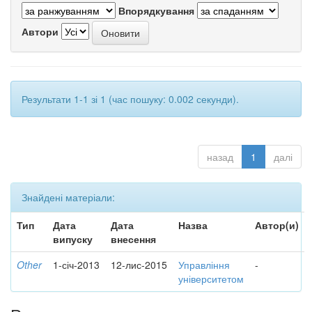
Впорядкування
Автори
Результати 1-1 зі 1 (час пошуку: 0.002 секунди).
назад
1
далі
Знайдені матеріали:
Тип
Дата
Дата
Назва
Автор(и)
випуску
внесення
Other
1-січ-2013
12-лис-2015
Управління
-
університетом