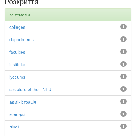
Розкриття
за темами
colleges
1
departments
1
faculties
1
institutes
1
lyceums
1
structure of the TNTU
1
адміністрація
1
коледжі
1
ліцеї
1