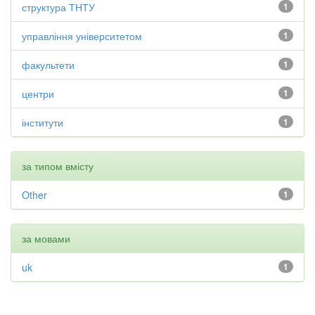
структура ТНТУ
1
управління університетом
1
факультети
1
центри
1
інститути
1
за типом вмісту
Other
1
за мовами
uk
1