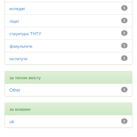
коледжі
1
ліцеї
1
структура ТНТУ
1
факультети
1
інститути
1
за типом вмісту
Other
1
за мовами
uk
1