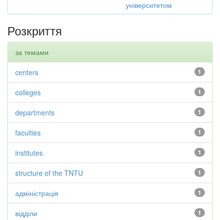
університетом
Розкриття
за темами
centers
1
colleges
1
departments
1
faculties
1
institutes
1
structure of the TNTU
1
адміністрація
1
відділи
1