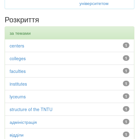
університетом
Розкриття
за темами
centers
1
colleges
1
faculties
1
institutes
1
lyceums
1
structure of the TNTU
1
адміністрація
1
відділи
1