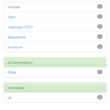
коледжі
1
ліцеї
1
структура ТНТУ
1
факультети
1
інститути
1
за типом вмісту
Other
1
за мовами
uk
1