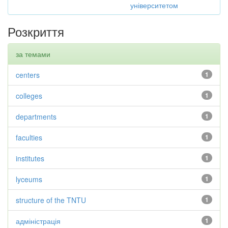
університетом
Розкриття
за темами
centers
1
colleges
1
departments
1
faculties
1
institutes
1
lyceums
1
structure of the TNTU
1
адміністрація
1