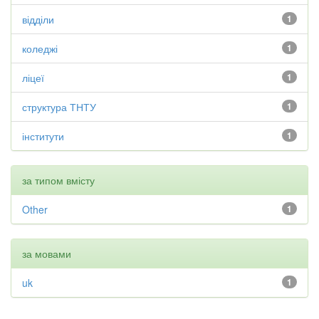
відділи
1
коледжі
1
ліцеї
1
структура ТНТУ
1
інститути
1
за типом вмісту
Other
1
за мовами
uk
1