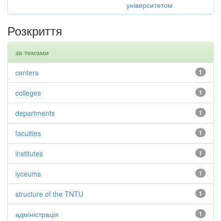
університетом
Розкриття
за темами
centers
1
colleges
1
departments
1
faculties
1
institutes
1
lyceums
1
structure of the TNTU
1
адміністрація
1