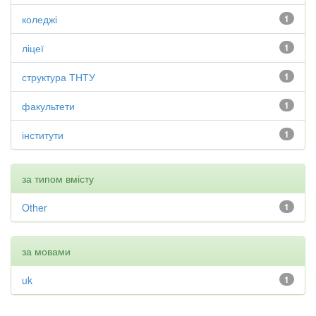
коледжі
1
ліцеї
1
структура ТНТУ
1
факультети
1
інститути
1
за типом вмісту
Other
1
за мовами
uk
1