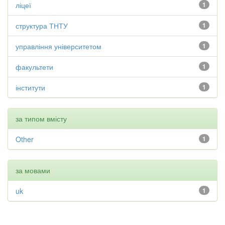
ліцеї
1
структура ТНТУ
1
управління університетом
1
факультети
1
інститути
1
за типом вмісту
Other
1
за мовами
uk
1