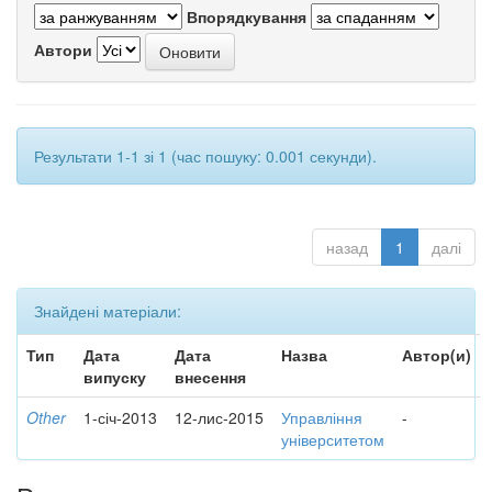
Впорядкування
Автори
Результати 1-1 зі 1 (час пошуку: 0.001 секунди).
назад
1
далі
Знайдені матеріали:
Тип
Дата
Дата
Назва
Автор(и)
випуску
внесення
Other
1-січ-2013
12-лис-2015
Управління
-
університетом