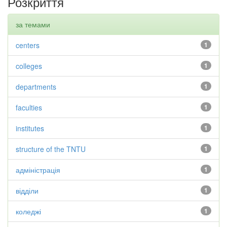
Розкриття
за темами
centers
1
colleges
1
departments
1
faculties
1
institutes
1
structure of the TNTU
1
адміністрація
1
відділи
1
коледжі
1