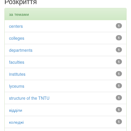
Розкриття
за темами
centers
1
colleges
1
departments
1
faculties
1
institutes
1
lyceums
1
structure of the TNTU
1
відділи
1
коледжі
1