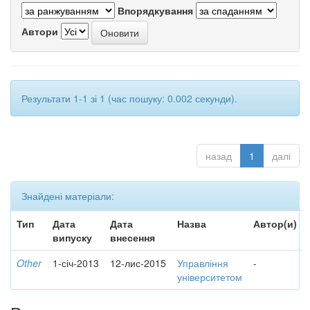
Впорядкування
Автори
Результати 1-1 зі 1 (час пошуку: 0.002 секунди).
назад
1
далі
Знайдені матеріали:
Тип
Дата
Дата
Назва
Автор(и)
випуску
внесення
Other
1-січ-2013
12-лис-2015
Управління
-
університетом