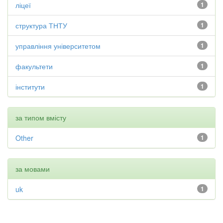
ліцеї
1
структура ТНТУ
1
управління університетом
1
факультети
1
інститути
1
за типом вмісту
Other
1
за мовами
uk
1