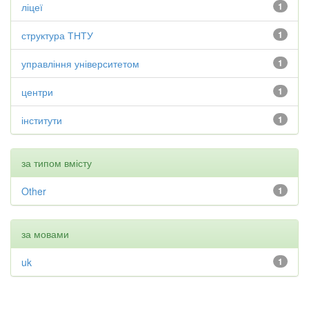
ліцеї
1
структура ТНТУ
1
управління університетом
1
центри
1
інститути
1
за типом вмісту
Other
1
за мовами
uk
1