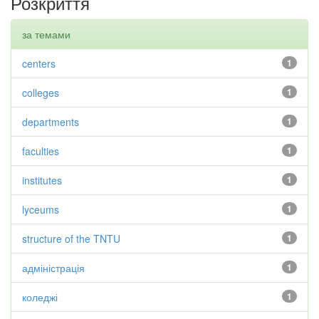
Розкриття
за темами
centers
1
colleges
1
departments
1
faculties
1
institutes
1
lyceums
1
structure of the TNTU
1
адміністрація
1
коледжі
1