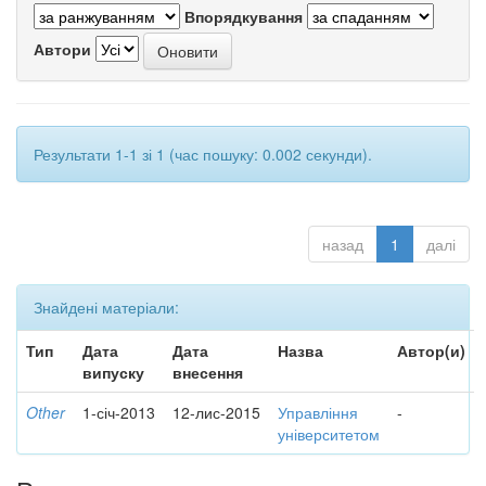
Впорядкування
Автори
Результати 1-1 зі 1 (час пошуку: 0.002 секунди).
назад
1
далі
Знайдені матеріали:
Тип
Дата
Дата
Назва
Автор(и)
випуску
внесення
Other
1-січ-2013
12-лис-2015
Управління
-
університетом