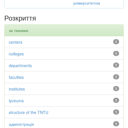
університетом
Розкриття
за темами
centers
1
colleges
1
departments
1
faculties
1
institutes
1
lyceums
1
structure of the TNTU
1
адміністрація
1