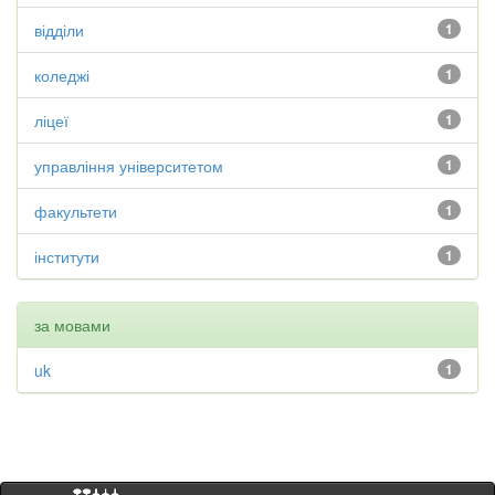
відділи
1
коледжі
1
ліцеї
1
управління університетом
1
факультети
1
інститути
1
за мовами
uk
1