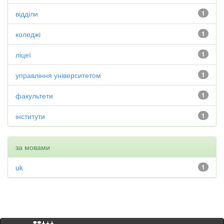
відділи
1
коледжі
1
ліцеї
1
управління університетом
1
факультети
1
інститути
1
за мовами
uk
1