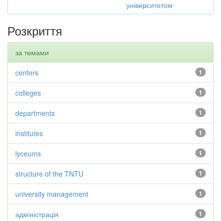
університетом
Розкриття
за темами
centers
1
colleges
1
departments
1
institutes
1
lyceums
1
structure of the TNTU
1
university management
1
адміністрація
1