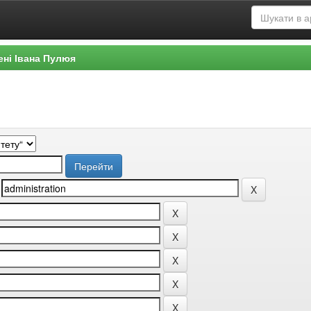
ені Івана Пулюя