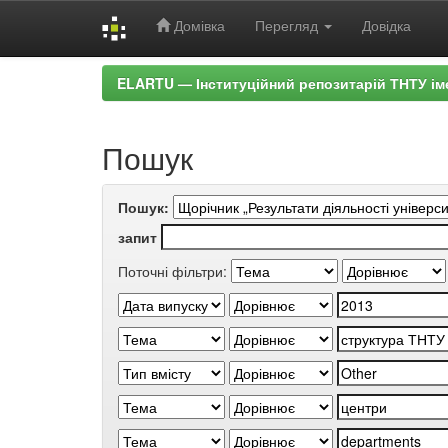
Домівка
Перегляд
Довідка
Skip
ELARTU — Інституційний репозитарій ТНТУ ім
navigation
Пошук
Пошук:
запит
Поточні фільтри: