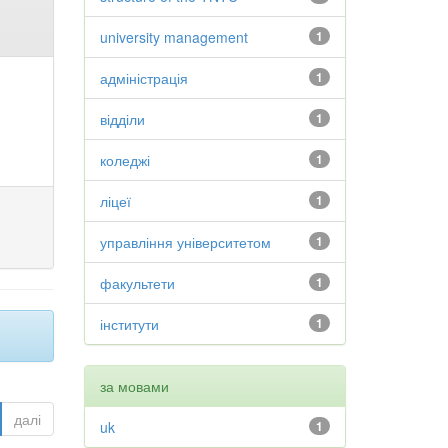
university management
1
адміністрація
1
відділи
1
коледжі
1
ліцеї
1
управління університетом
1
факультети
1
інститути
1
за мовами
далі
uk
1