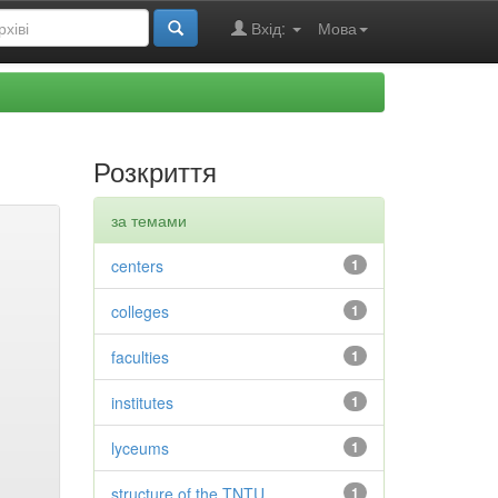
Вхід:
Мова
Розкриття
за темами
centers
1
colleges
1
faculties
1
institutes
1
lyceums
1
structure of the TNTU
1