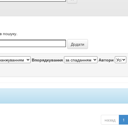
в пошуку.
Впорядкування
Автори
назад
1