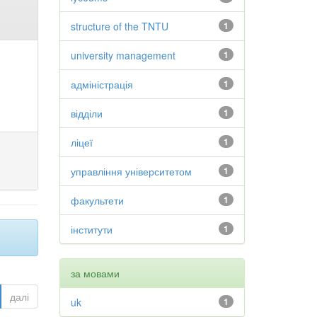
structure of the TNTU
1
university management
1
адміністрація
1
відділи
1
ліцеї
1
управління університетом
1
факультети
1
інститути
1
за мовами
далі
uk
1