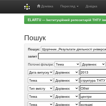
Домівка
Перегляд
Довідка
Skip
ELARTU — Інституційний репозитарій ТНТУ ім
navigation
Пошук
Пошук:
запит
Поточні фільтри: