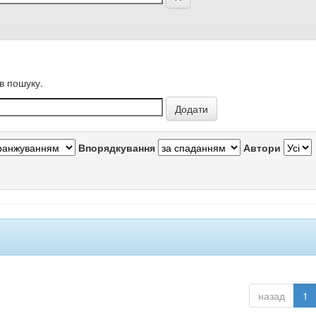
в пошуку.
Впорядкування
Автори
назад
1