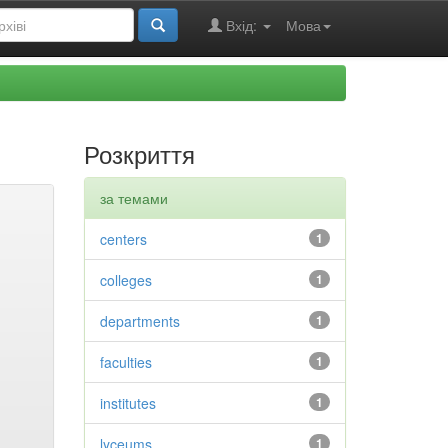
Вхід:
Мова
Розкриття
за темами
centers
1
colleges
1
departments
1
faculties
1
institutes
1
lyceums
1