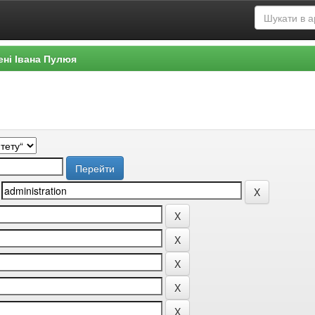
ені Івана Пулюя