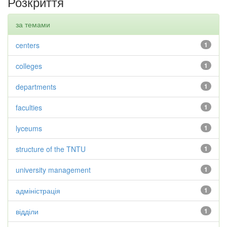
Розкриття
за темами
centers
1
colleges
1
departments
1
faculties
1
lyceums
1
structure of the TNTU
1
university management
1
адміністрація
1
відділи
1