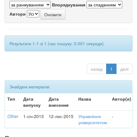
Впорядкування
Автори
Результати 1-1 зі 1 (час пошуку: 0.001 секунди).
назад
1
далі
Знайдені матеріали:
Тип
Дата
Дата
Назва
Автор(и)
випуску
внесення
Other
1-січ-2013
12-лис-2015
Управління
-
університетом