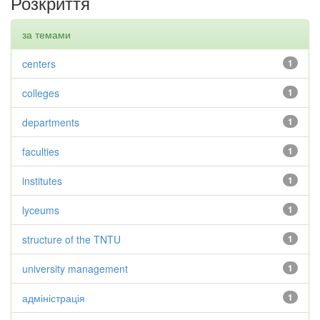
Розкриття
за темами
centers
1
colleges
1
departments
1
faculties
1
institutes
1
lyceums
1
structure of the TNTU
1
university management
1
адміністрація
1