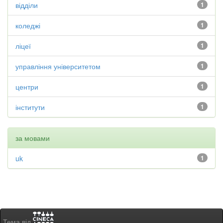
відділи
1
коледжі
1
ліцеї
1
управління університетом
1
центри
1
інститути
1
за мовами
uk
1
Тема від