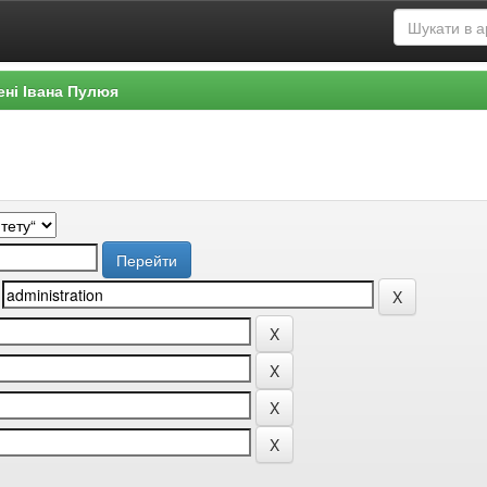
ені Івана Пулюя