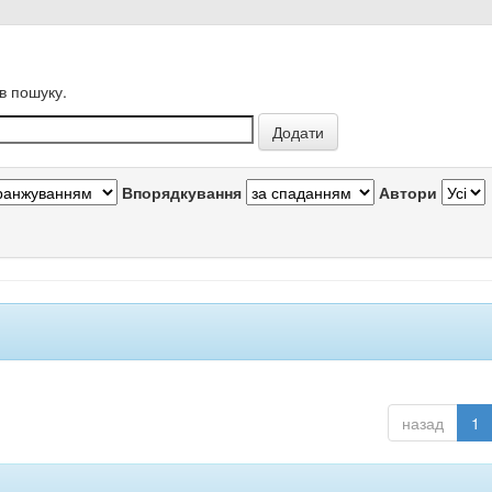
в пошуку.
Впорядкування
Автори
назад
1