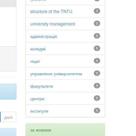
structure of the TNTU
1
university management
1
адміністрація
1
коледжі
1
ліцеї
1
управління університетом
1
факультети
1
центри
1
інститути
1
далі
за мовами