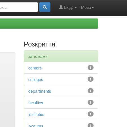
Вхід:
Мова
Розкриття
за темами
centers
1
colleges
1
departments
1
faculties
1
institutes
1
lyceums
1