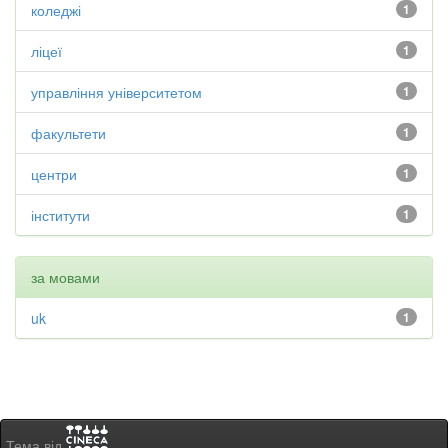
коледжі
1
ліцеї
1
управління університетом
1
факультети
1
центри
1
інститути
1
за мовами
uk
1
Тема від