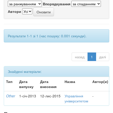
Впорядкування
Автори
Результати 1-1 зі 1 (час пошуку: 0.001 секунди).
назад
1
далі
Знайдені матеріали:
Тип
Дата
Дата
Назва
Автор(и)
випуску
внесення
Other
1-січ-2013
12-лис-2015
Управління
-
університетом