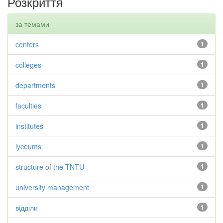
Розкриття
за темами
centers
1
colleges
1
departments
1
faculties
1
institutes
1
lyceums
1
structure of the TNTU
1
university management
1
відділи
1