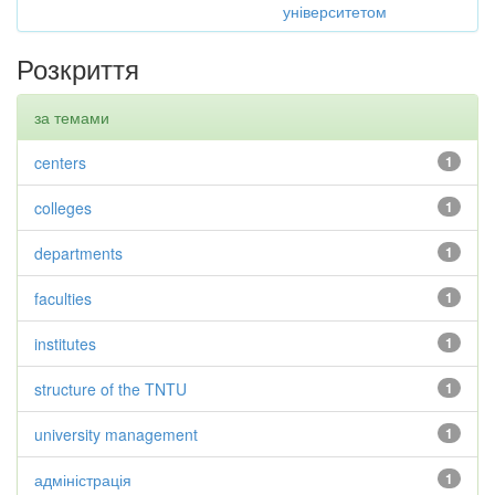
університетом
Розкриття
за темами
centers
1
colleges
1
departments
1
faculties
1
institutes
1
structure of the TNTU
1
university management
1
адміністрація
1