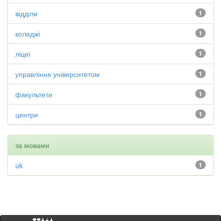
відділи
1
коледжі
1
ліцеї
1
управління університетом
1
факультети
1
центри
1
за мовами
uk
1