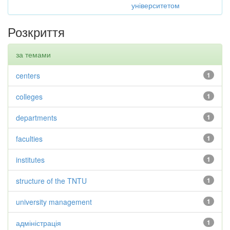
університетом
Розкриття
за темами
centers
1
colleges
1
departments
1
faculties
1
institutes
1
structure of the TNTU
1
university management
1
адміністрація
1