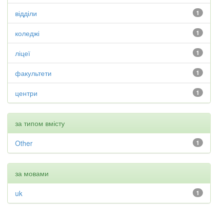
відділи
1
коледжі
1
ліцеї
1
факультети
1
центри
1
за типом вмісту
Other
1
за мовами
uk
1