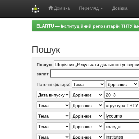
Домівка
Перегляд
Довідка
Skip
ELARTU — Інституційний репозитарій ТНТУ ім
navigation
Пошук
Пошук:
запит
Поточні фільтри: