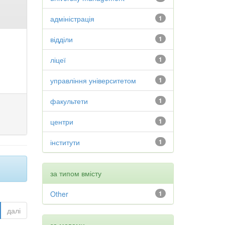
адміністрація
1
відділи
1
ліцеї
1
управління університетом
1
факультети
1
центри
1
інститути
1
за типом вмісту
Other
1
далі