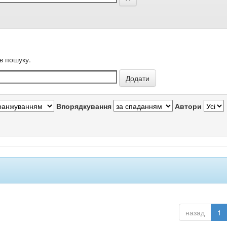
в пошуку.
Впорядкування
Автори
назад
1