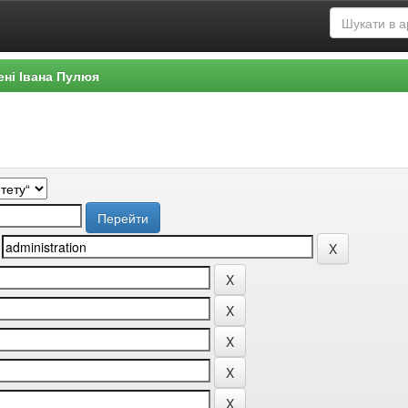
ені Івана Пулюя