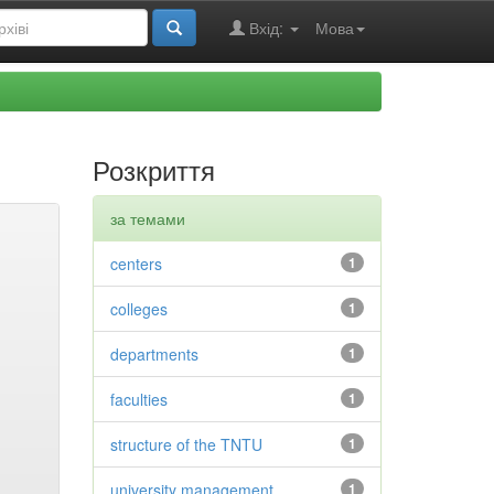
Вхід:
Мова
Розкриття
за темами
centers
1
colleges
1
departments
1
faculties
1
structure of the TNTU
1
university management
1