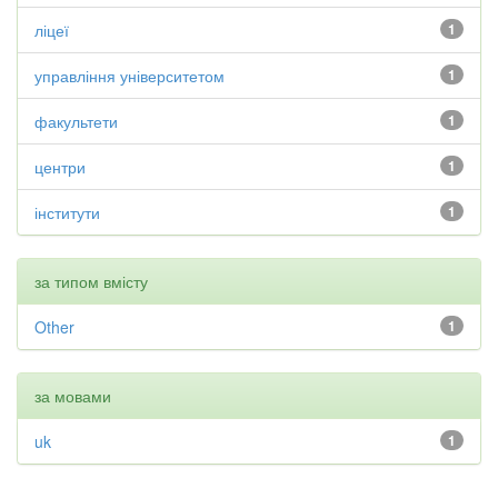
ліцеї
1
управління університетом
1
факультети
1
центри
1
інститути
1
за типом вмісту
Other
1
за мовами
uk
1