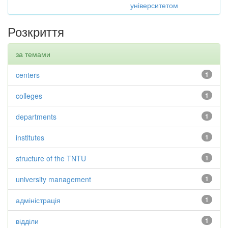
університетом
Розкриття
за темами
centers
1
colleges
1
departments
1
institutes
1
structure of the TNTU
1
university management
1
адміністрація
1
відділи
1