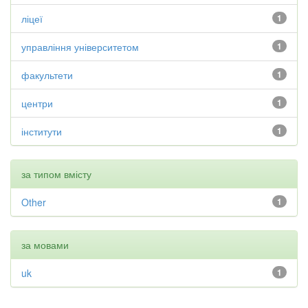
ліцеї
1
управління університетом
1
факультети
1
центри
1
інститути
1
за типом вмісту
Other
1
за мовами
uk
1