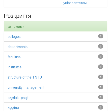
університетом
Розкриття
за темами
colleges
1
departments
1
faculties
1
institutes
1
structure of the TNTU
1
university management
1
адміністрація
1
відділи
1