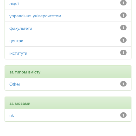
ліцеї
1
управління університетом
1
факультети
1
центри
1
інститути
1
за типом вмісту
Other
1
за мовами
uk
1