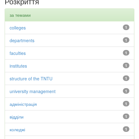
Розкриття
за темами
colleges
1
departments
1
faculties
1
institutes
1
structure of the TNTU
1
university management
1
адміністрація
1
відділи
1
коледжі
1