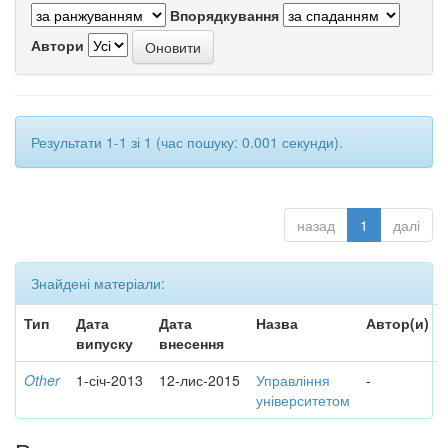
Впорядкування
Автори
Результати 1-1 зі 1 (час пошуку: 0.001 секунди).
назад
1
далі
Знайдені матеріали:
Тип
Дата
Дата
Назва
Автор(и)
випуску
внесення
Other
1-січ-2013
12-лис-2015
Управління
-
університетом