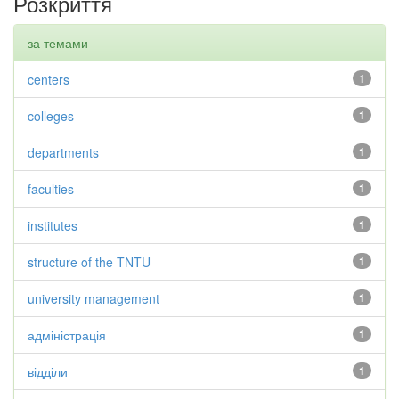
Розкриття
за темами
centers
1
colleges
1
departments
1
faculties
1
institutes
1
structure of the TNTU
1
university management
1
адміністрація
1
відділи
1