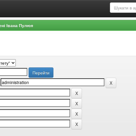
ені Івана Пулюя