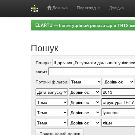
Домівка
Перегляд
Довідка
Skip
ELARTU — Інституційний репозитарій ТНТУ ім
navigation
Пошук
Пошук:
запит
Поточні фільтри:
Почати новий пошук