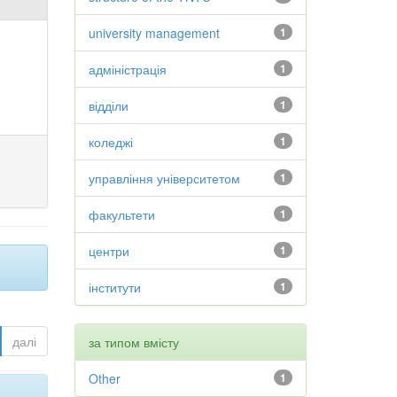
university management
1
адміністрація
1
відділи
1
коледжі
1
управління університетом
1
факультети
1
центри
1
інститути
1
далі
за типом вмісту
Other
1