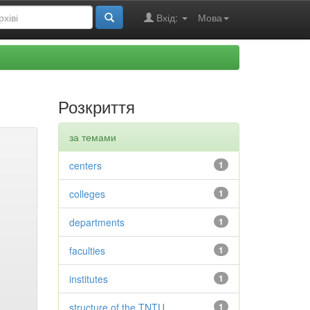
Вхід:
Мова
Розкриття
за темами
centers
1
colleges
1
departments
1
faculties
1
institutes
1
structure of the TNTU
1