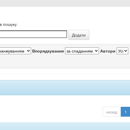
в пошуку.
Впорядкування
Автори
назад
1