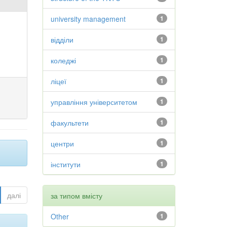
university management
1
відділи
1
коледжі
1
ліцеї
1
управління університетом
1
факультети
1
центри
1
інститути
1
далі
за типом вмісту
Other
1