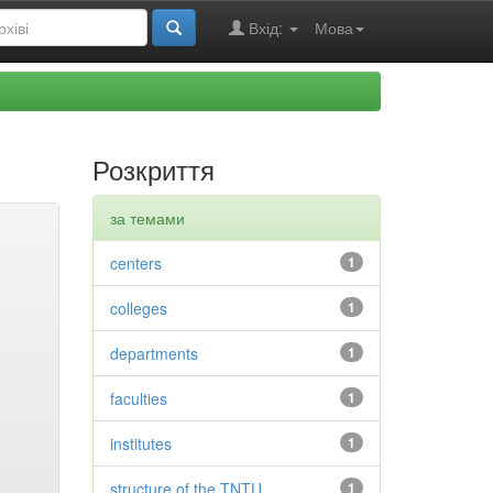
Вхід:
Мова
Розкриття
за темами
centers
1
colleges
1
departments
1
faculties
1
institutes
1
structure of the TNTU
1