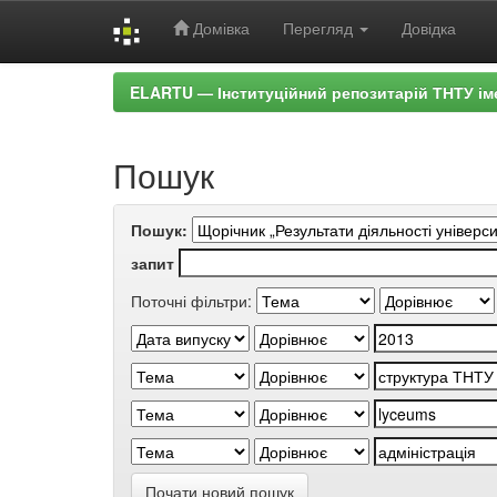
Домівка
Перегляд
Довідка
Skip
ELARTU — Інституційний репозитарій ТНТУ ім
navigation
Пошук
Пошук:
запит
Поточні фільтри:
Почати новий пошук