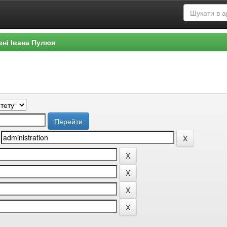
ені Івана Пулюя