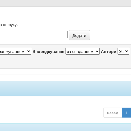
в пошуку.
Впорядкування
Автори
назад
1