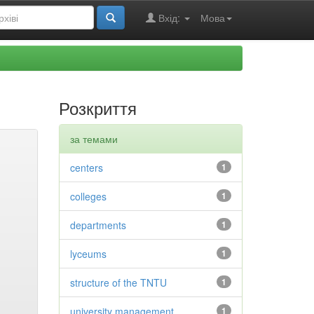
Вхід:
Мова
Розкриття
за темами
centers
1
colleges
1
departments
1
lyceums
1
structure of the TNTU
1
university management
1