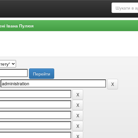
ені Івана Пулюя