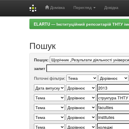
Домівка
Перегляд
Довідка
Skip
ELARTU — Інституційний репозитарій ТНТУ ім
navigation
Пошук
Пошук:
запит
Поточні фільтри: