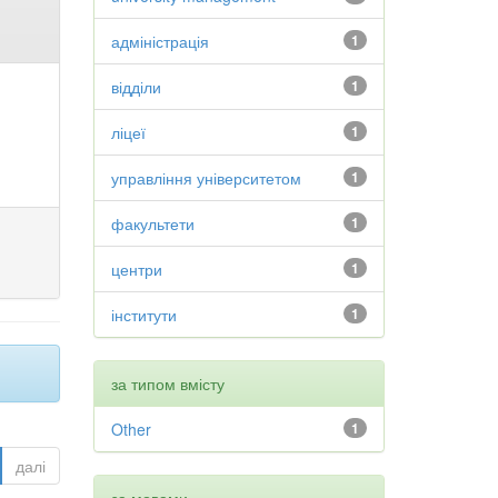
адміністрація
1
відділи
1
ліцеї
1
управління університетом
1
факультети
1
центри
1
інститути
1
за типом вмісту
Other
1
далі