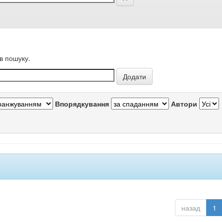
в пошуку.
Впорядкування
Автори
назад
1